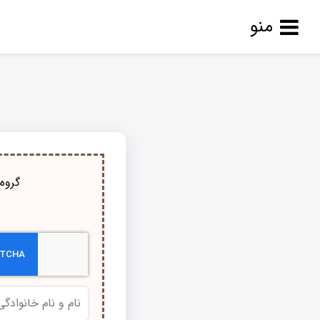
منو
گروه 